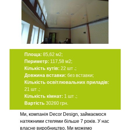
Площа:
85,62 м2;
Периметр:
117,58 м2;
Кількість кутів:
22 шт .;
Довжина вставки:
без вставки;
Кількість освітлювальних приладів:
21 шт .;
Кількість кімнат:
1 шт .;
Вартість
30260 грн.
Ми, компанія Decor Design, займаємося
натяжними стелями більше 7 років. У нас
власне виробництво. Ми можемо