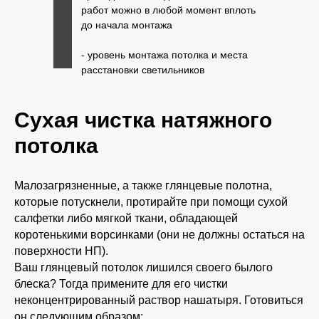
работ можно в любой момент вплоть
до начала монтажа
- уровень монтажа потолка и места
расстановки светильников
определяются Заказчиком или его
представителем непосредственно
Сухая чистка натяжного
перед монтажом на объекте или по
утвержденному Заказчиком чертежу.
потолка
Малозагрязненные, а также глянцевые полотна,
которые потускнели, протирайте при помощи сухой
салфетки либо мягкой ткани, обладающей
коротенькими ворсинками (они не должны остаться на
поверхности НП).
Ваш глянцевый потолок лишился своего былого
блеска? Тогда примените для его чистки
неконцентрированный раствор нашатыря. Готовиться
он следующим образом: