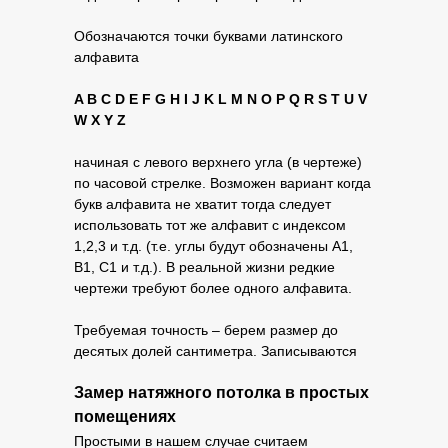
Обозначаются точки буквами латинского
алфавита
A B C D E F G H I J K L M N O P Q R S T U V
W X Y Z
начиная с левого верхнего угла (в чертеже)
по часовой стрелке. Возможен вариант когда
букв алфавита не хватит тогда следует
использовать тот же алфавит с индексом
1,2,3 и т.д. (т.е. углы будут обозначены А1,
B1, C1 и т.д.). В реальной жизни редкие
чертежи требуют более одного алфавита.
Требуемая точность – берем размер до
десятых долей сантиметра. Записываются
размеры в сантиметрах, сначала все по
Замер натяжного потолка в простых
периметру, потом все возможные диагонали.
помещениях
Простыми в нашем случае считаем