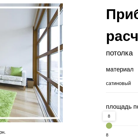
При
расч
потолка
материал
площадь п
8
рн.
8