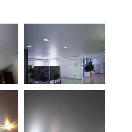
ков. От ПВХ полотен и до маскировочной
 найдете все необходимые