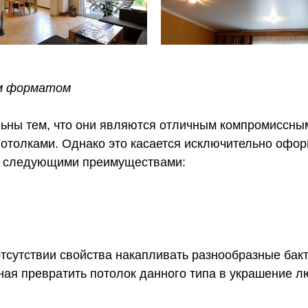
я (для товаров надлежащего
но
ым форматом
е вернуть товар надлежащего
пользования потребителем: царапин,
ьны тем, что они являются отличным компромиссны
толками. Однако это касается исключительно оформ
ют следующими преимуществами:
кие свойства
 сделан до 13:00. Если заказ
на следующий день. Заказ
 прочими актуальными, или в Пункте
 наложенным платежом. Адрес
ра Алёшина 16А
отсутствии свойства накапливать разнообразные бак
такими логистическими
ная превратить потолок данного типа в украшение 