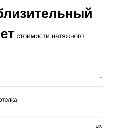
близительный
ет
стоимости натяжного
отолка
100