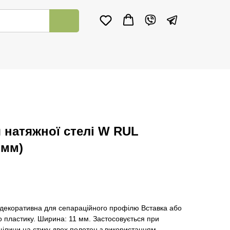
 натяжної стелі W RUL
 мм)
ка декоративна для сепараційного профілю Вставка або
о пластику. Ширина: 11 мм. Застосовується при
щілини на стику двох полотен з використанням