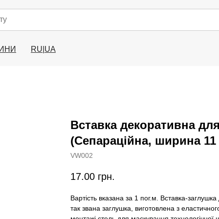
ИНИ
RU|UA
Вставка декоративна для
(Сепараційна, ширина 11
VW002
17.00
грн.
Вартість вказана за 1 пог.м. Вставка-заглуш
так звана заглушка, виготовлена з еластичног
монтажі стель для маскування технологічної 