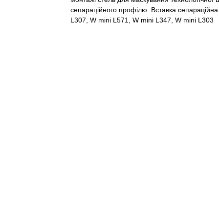
сепараційного профілю. Вставка сепараційна 
L307, W mini L571, W mini L347, W mini L303