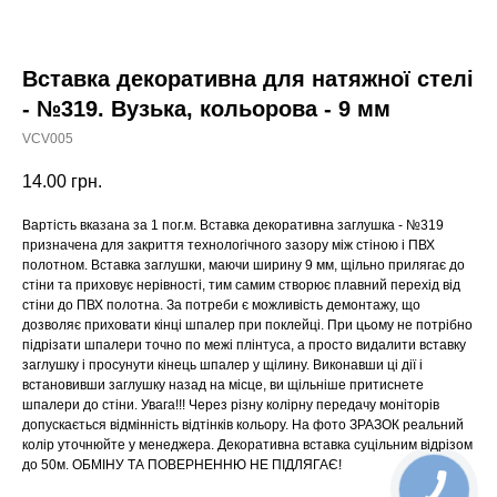
Вставка декоративна для натяжної стелі
- №319. Вузька, кольорова - 9 мм
VCV005
14.00
грн.
Вартість вказана за 1 пог.м. Вставка декоративна заглушка - №319
призначена для закриття технологічного зазору між стіною і ПВХ
полотном. Вставка заглушки, маючи ширину 9 мм, щільно прилягає до
стіни та приховує нерівності, тим самим створює плавний перехід від
стіни до ПВХ полотна. За потреби є можливість демонтажу, що
дозволяє приховати кінці шпалер при поклейці. При цьому не потрібно
підрізати шпалери точно по межі плінтуса, а просто видалити вставку
заглушку і просунути кінець шпалер у щілину. Виконавши ці дії і
встановивши заглушку назад на місце, ви щільніше притиснете
шпалери до стіни. Увага!!! Через різну колірну передачу моніторів
допускається відмінність відтінків кольору. На фото ЗРАЗОК реальний
колір уточнюйте у менеджера. Декоративна вставка суцільним відрізом
до 50м. ОБМІНУ ТА ПОВЕРНЕННЮ НЕ ПІДЛЯГАЄ!