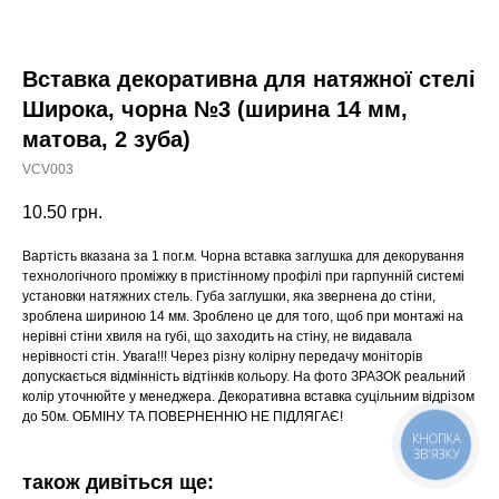
Вставка декоративна для натяжної стелі
Широка, чорна №3 (ширина 14 мм,
матова, 2 зуба)
VCV003
10.50
грн.
Вартість вказана за 1 пог.м. Чорна вставка заглушка для декорування
технологічного проміжку в пристінному профілі при гарпунній системі
установки натяжних стель. Губа заглушки, яка звернена до стіни,
зроблена шириною 14 мм. Зроблено це для того, щоб при монтажі на
нерівні стіни хвиля на губі, що заходить на стіну, не видавала
нерівності стін. Увага!!! Через різну колірну передачу моніторів
допускається відмінність відтінків кольору. На фото ЗРАЗОК реальний
колір уточнюйте у менеджера. Декоративна вставка суцільним відрізом
до 50м. ОБМІНУ ТА ПОВЕРНЕННЮ НЕ ПІДЛЯГАЄ!
КНОПКА
ЗВ'ЯЗКУ
також дивіться ще: