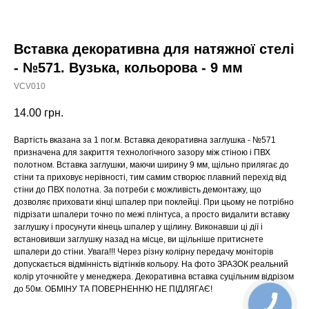
Вставка декоративна для натяжної стелі
- №571. Вузька, кольорова - 9 мм
VCV010
14.00
грн.
Вартість вказана за 1 пог.м. Вставка декоративна заглушка - №571
призначена для закриття технологічного зазору між стіною і ПВХ
полотном. Вставка заглушки, маючи ширину 9 мм, щільно прилягає до
стіни та приховує нерівності, тим самим створює плавний перехід від
стіни до ПВХ полотна. За потреби є можливість демонтажу, що
дозволяє приховати кінці шпалер при поклейці. При цьому не потрібно
підрізати шпалери точно по межі плінтуса, а просто видалити вставку
заглушку і просунути кінець шпалер у щілину. Виконавши ці дії і
встановивши заглушку назад на місце, ви щільніше притиснете
шпалери до стіни. Увага!!! Через різну колірну передачу моніторів
допускається відмінність відтінків кольору. На фото ЗРАЗОК реальний
колір уточнюйте у менеджера. Декоративна вставка суцільним відрізом
до 50м. ОБМІНУ ТА ПОВЕРНЕННЮ НЕ ПІДЛЯГАЄ!