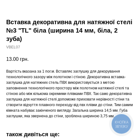
Вставка декоративна для натяжної стелі
№3 "TL" біла (ширина 14 мм, біла, 2
зуба)
VBEL07
13.00
грн.
Вартість вказана за 1 пог.м. Вставляє заглушку для декорування
технологічного зазору між полотном і стіною. Декоративна вставка-
заглушка для натяжних стель ПВХ використовується з метою
заповнення технологічного простору між полотном натяжної стелі та
стіною або між кількома окремими плівками ПВХ. Так само декоративна
заглушка для натяжної стелі допоможе приховати нерівності стіни та
створити відчуття плавного переходу від пвх плівки до стіни. Тим самим
кімната набуває закінченого вигляду. Загальна ширина 14,5 мм. Губа
заглушки, яка звернена до стіни, зроблена шириною 3,75 мм.
КНОПКА
ЗВ'ЯЗКУ
також дивіться ще: