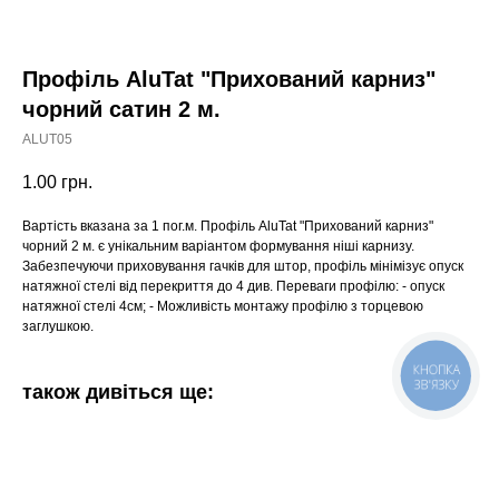
Профіль AluTat "Прихований карниз"
чорний сатин 2 м.
ALUT05
1.00
грн.
Вартість вказана за 1 пог.м. Профіль AluTat "Прихований карниз"
чорний 2 м. є унікальним варіантом формування ніші карнизу.
Забезпечуючи приховування гачків для штор, профіль мінімізує опуск
натяжної стелі від перекриття до 4 див. Переваги профілю: - опуск
натяжної стелі 4см; - Можливість монтажу профілю з торцевою
заглушкою.
КНОПКА
ЗВ'ЯЗКУ
також дивіться ще: