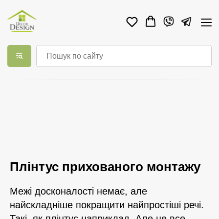
Плінтус прихованого монтажу
Межі досконалості немає, але
найскладніше покращити найпростіші речі.
Такі, як плінтус наприклад. Але це все