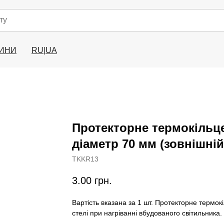
ИНИ
RU|UA
Протекторне термокільце
діаметр 70 мм (зовнішній
TKKR13
3.00
грн.
Вартість вказана за 1 шт. Протекторне термок
стелі при нагріванні вбудованого світильника.