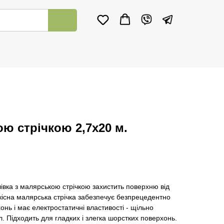
ою стрічкою 2,7x20 м.
плівка з малярською стрічкою захистить поверхню від
якісна малярська стрічка забезпечує безпрецедентно
хонь і має електростатичні властивості - щільно
л. Підходить для гладких і злегка шорстких поверхонь.