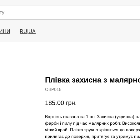
ИНИ
RU|UA
Плівка захисна з малярн
OBP015
185.00
грн.
Вартість вказана за 1 шт. Захисна (укривна) 
фарби і пилу під час малярних робіт. Високо
чіткий край. Плівка зручно кріпиться до повер
прилягає до поверхні, притягує та утримує пи