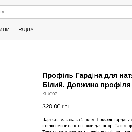
ИНИ
RU|UA
Профіль Гардіна для нат
Білий. Довжина профіля 
KIUG07
320.00
грн.
Вартість вказана за 1 пог.м. Профіль гардину
стелю і містить готові пази для штор. Також п
Таким чином виходить повністю закінчена конс