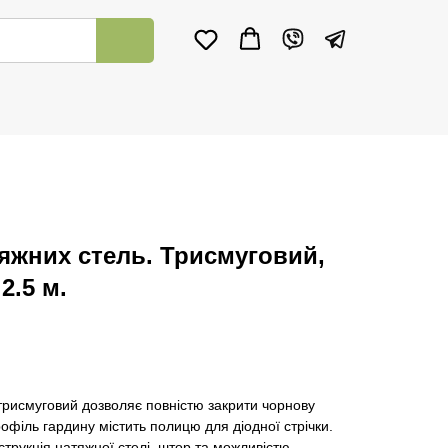
яжних стель. Трисмуговий,
2.5 м.
 трисмуговий дозволяє повністю закрити чорнову
рофіль гардину містить полицю для діодної стрічки.
трукція натяжної стелі, штор та можливістю